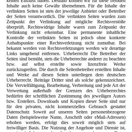
keinen Einfluss haben. Deshalb können wir für diese fremden
Inhalte auch keine Gewähr übernehmen. Für die Inhalte der
verlinkten Seiten ist stets der jeweilige Anbieter oder Betreiber
der Seiten verantwortlich. Die verlinkten Seiten wurden zum
Zeitpunkt der Verlinkung auf mögliche Rechtsverstöße
überprüft. Rechtswidrige Inhalte waren zum Zeitpunkt der
Verlinkung nicht erkennbar. Eine permanente inhaltliche
Kontrolle der verlinkten Seiten ist jedoch ohne konkrete
Anhaltspunkte einer Rechtsverletzung nicht zumutbar. Bei
bekannt werden von Rechtsverletzungen werden wir derartige
Links umgehend entfernen. Urheberrecht Die Betreiber der
Seiten sind bemüht, stets die Urheberrechte anderer zu beachten
bzw. auf selbst erstellte sowie lizenzfreie Werke
zurückzugreifen. Die durch die Seitenbetreiber erstellten Inhalte
und Werke auf diesen Seiten unterliegen dem deutschen
Urheberrecht. Beiträge Dritter sind als solche gekennzeichnet.
Die Vervielfältigung, Bearbeitung, Verbreitung und jede Art der
Verwertung außerhalb der Grenzen des Urheberrechtes
bedürfen der schriftlichen Zustimmung des jeweiligen Autors
bzw. Erstellers. Downloads und Kopien dieser Seite sind nur
für den privaten, nicht kommerziellen Gebrauch gestattet
Datenschutz Soweit auf unseren Seiten personenbezogene
Daten (beispielsweise Name, Anschrift oder eMail-Adressen)
erhoben werden, erfolgt dies soweit möglich stets auf
freiwilliger Basis. Die Nutzung der Angebote und Dienste ist,