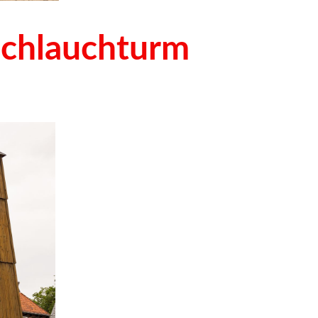
chlauchturm